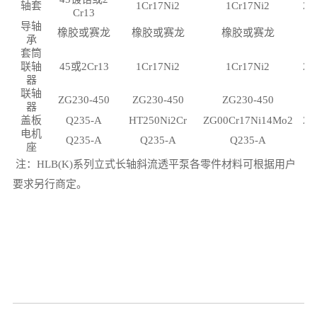
轴套
1Cr17Ni2
1Cr17Ni2
ZG
Cr13
导轴
橡胶或赛龙
橡胶或赛龙
橡胶或赛龙
承
套筒
联轴
45或2Cr13
1Cr17Ni2
1Cr17Ni2
ZG
器
联轴
ZG230-450
ZG230-450
ZG230-450
器
盖板
Q235-A
HT250Ni2Cr
ZG00Cr17Ni14Mo2
ZG
电机
Q235-A
Q235-A
Q235-A
座
注：HLB(K)系列立式长轴斜流透平泵各零件材料可根据用户
要求另行商定。