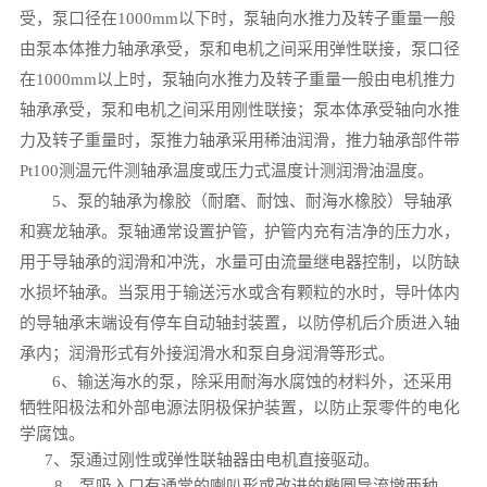
受，泵口径在1000mm以下时，泵轴向水推力及转子重量一般
由泵本体推力轴承承受，泵和电机之间采用弹性联接，泵口径
在1000mm以上时，泵轴向水推力及转子重量一般由电机推力
轴承承受，泵和电机之间采用刚性联接；泵本体承受轴向水推
力及转子重量时，泵推力轴承采用稀油润滑，推力轴承部件带
Pt100测温元件测轴承温度或压力式温度计测润滑油温度。
5、泵的轴承为橡胶（耐磨、耐蚀、耐海水橡胶）导轴承
和赛龙轴承。泵轴通常设置护管，护管内充有洁净的压力水，
用于导轴承的润滑和冲洗，水量可由流量继电器控制，以防缺
水损坏轴承。当泵用于输送污水或含有颗粒的水时，导叶体内
的导轴承末端设有停车自动轴封装置，以防停机后介质进入轴
承内；润滑形式有外接润滑水和泵自身润滑等形式。
6、输送海水的泵，除采用耐海水腐蚀的材料外，还采用
牺牲阳极法和外部电源法阴极保护装置，以防止泵零件的电化
学腐蚀。
7、泵通过刚性或弹性联轴器由电机直接驱动。
8、泵吸入口有通常的喇叭形或改进的椭圆导流墩两种。