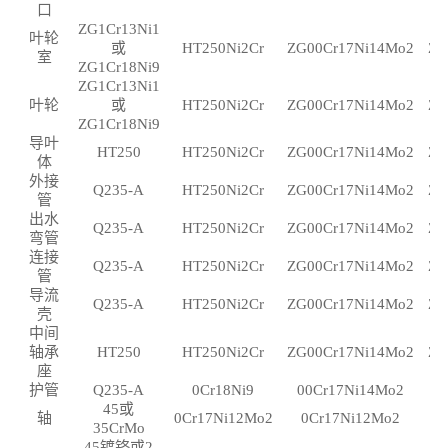
口
ZG1Cr13Ni1
叶轮
或
HT250Ni2Cr
ZG00Cr17Ni14Mo2
ZG
室
ZG1Cr18Ni9
ZG1Cr13Ni1
叶轮
或
HT250Ni2Cr
ZG00Cr17Ni14Mo2
ZG
ZG1Cr18Ni9
导叶
HT250
HT250Ni2Cr
ZG00Cr17Ni14Mo2
ZG
体
外接
Q235-A
HT250Ni2Cr
ZG00Cr17Ni14Mo2
ZG
管
出水
Q235-A
HT250Ni2Cr
ZG00Cr17Ni14Mo2
ZG
弯管
连接
Q235-A
HT250Ni2Cr
ZG00Cr17Ni14Mo2
ZG
管
导流
Q235-A
HT250Ni2Cr
ZG00Cr17Ni14Mo2
ZG
壳
中间
轴承
HT250
HT250Ni2Cr
ZG00Cr17Ni14Mo2
ZG
座
护管
Q235-A
0Cr18Ni9
00Cr17Ni14Mo2
0
45或
轴
0Cr17Ni12Mo2
0Cr17Ni12Mo2
0
35CrMo
45镀铬或2