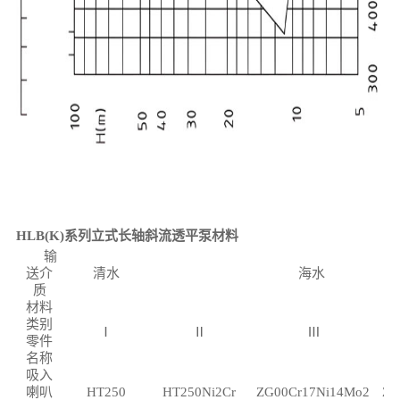
HLB(K)系列立式长轴斜流透平泵材料
输
送介
清水
海水
质
材料
类别
Ⅰ
Ⅱ
Ⅲ
零件
名称
吸入
喇叭
HT250
HT250Ni2Cr
ZG00Cr17Ni14Mo2
ZG