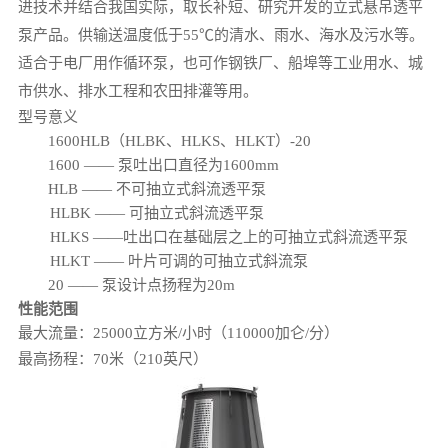
进技术并结合我国实际，取长补短、研究开发的立式悬吊透平
泵产品。供输送温度低于55℃的清水、雨水、海水及污水等。
适合于电厂用作循环泵，也可作钢铁厂、船埠等工业用水、城
市供水、排水工程和农田排灌等用。
型号意义
1600HLB（HLBK、HLKS、HLKT）-20
1600 —— 泵吐出口直径为1600mm
HLB —— 不可抽立式斜流透平泵
HLBK —— 可抽立式斜流透平泵
HLKS ——吐出口在基础层之上的可抽立式斜流透平泵
HLKT —— 叶片可调的可抽立式斜流泵
20 —— 泵设计点扬程为20m
性能范围
最大流量：25000立方米/小时（110000加仑/分）
最高扬程：70米（210英尺）