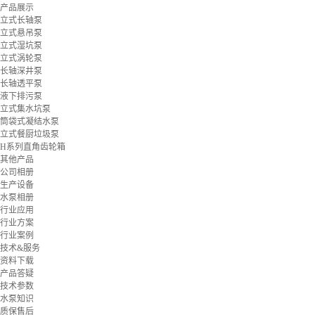
产品展示
立式长轴泵
立式悬吊泵
立式湿坑泵
立式涡轮泵
长轴深井泵
长轴透平泵
液下排污泵
立式集水坑泵
筒袋式凝结水泵
立式餐厨垃圾泵
H系列直角齿轮箱
其他产品
公司相册
生产设备
水泵相册
行业应用
行业方案
行业案例
技术&服务
资料下载
产品答疑
技术参数
水泵知识
质保售后