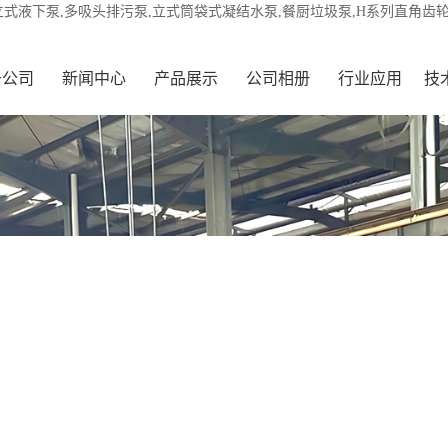
立式液下泵,多吸头排污泵,立式筒袋式凝结水泵,餐厨垃圾泵,H系列直角齿
于公司
新闻中心
产品展示
公司相册
行业应用
技