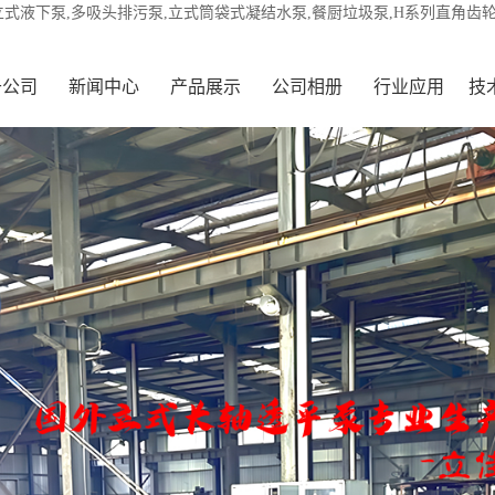
立式液下泵,多吸头排污泵,立式筒袋式凝结水泵,餐厨垃圾泵,H系列直角齿
于公司
新闻中心
产品展示
公司相册
行业应用
技