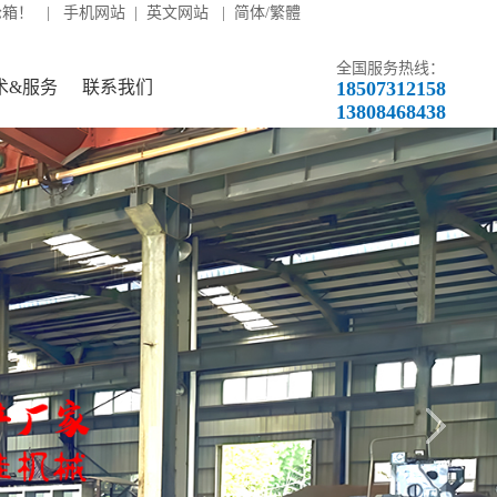
轮箱！ |
手机网站
|
英文网站
|
简体/繁體
全国服务热线：
术&服务
联系我们
18507312158
13808468438