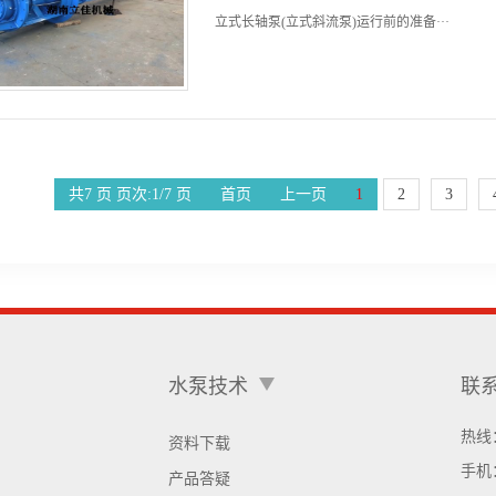
立式长轴泵(立式斜流泵)运行前的准备···
共7 页 页次:1/7 页
首页
上一页
1
2
3
水泵技术
联
热线：
资料下载
手机
产品答疑