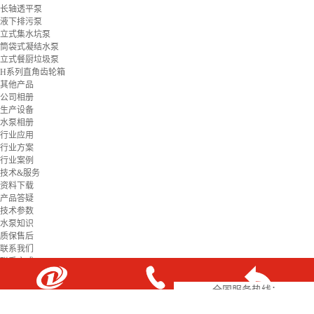
长轴透平泵
液下排污泵
立式集水坑泵
筒袋式凝结水泵
立式餐厨垃圾泵
H系列直角齿轮箱
其他产品
公司相册
生产设备
水泵相册
行业应用
行业方案
行业案例
技术&服务
资料下载
产品答疑
技术参数
水泵知识
质保售后
联系我们
联系方式
在线留言
全国服务热线：
18507312158