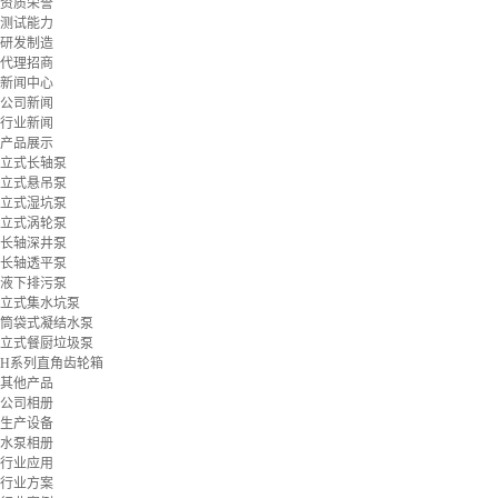
资质荣誉
测试能力
研发制造
代理招商
新闻中心
公司新闻
行业新闻
产品展示
立式长轴泵
立式悬吊泵
立式湿坑泵
立式涡轮泵
长轴深井泵
长轴透平泵
液下排污泵
立式集水坑泵
筒袋式凝结水泵
立式餐厨垃圾泵
H系列直角齿轮箱
其他产品
公司相册
生产设备
水泵相册
行业应用
行业方案