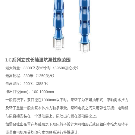
LC系列立式长轴湿坑泵性能范围
最大流量：
8800
立方米
/
小时（
39600
加仑
/
分）
最高扬程：
380
米（
1250
英尺）
最高温度：
200
℃（
388
℉）
排出口径(mm)：100-1000mm
一般情况下，泵口径在1000mm以下时，泵转子为不可抽形式；泵轴向水推力
及转子重量一般由泵本体推力轴承承受，泵和电机之间采用弹性联接；电动机
与泵直接安装在一个基础层上，泵吐出布置在基础层之上。
如需泵吐出布置在基础层之下及泵转子设计为可抽形式或泵轴向水推力及转子
重量由电机承受均须和本司联系进行特殊设计。