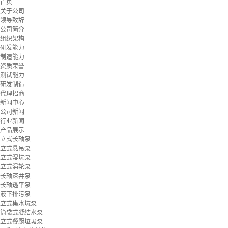
首页
关于公司
领导致辞
公司简介
组织架构
研发能力
制造能力
资质荣誉
测试能力
研发制造
代理招商
新闻中心
公司新闻
行业新闻
产品展示
立式长轴泵
立式悬吊泵
立式湿坑泵
立式涡轮泵
长轴深井泵
长轴透平泵
液下排污泵
立式集水坑泵
筒袋式凝结水泵
立式餐厨垃圾泵