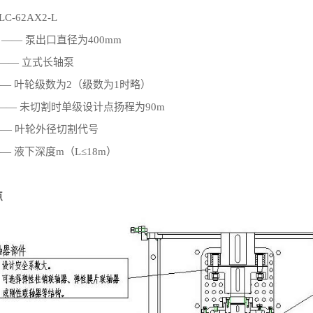
-62AX2-L
—— 泵出口直径为400mm
—— 立式长轴泵
— 叶轮级数为2（级数为1时略）
— 未切割时单级设计点扬程为90m
— 叶轮外径切割代号
 液下深度m（L≤18m）
点