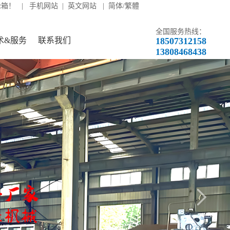
轮箱！ |
手机网站
|
英文网站
|
简体/繁體
全国服务热线：
术&服务
联系我们
18507312158
13808468438