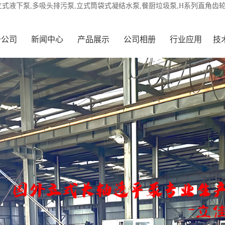
立式液下泵,多吸头排污泵,立式筒袋式凝结水泵,餐厨垃圾泵,H系列直角齿
于公司
新闻中心
产品展示
公司相册
行业应用
技