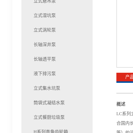
立式悬吊泵
立式湿坑泵
立式涡轮泵
长轴深井泵
长轴透平泵
液下排污泵
产
立式集水坑泵
筒袋式凝结水泵
概述
LC系列
立式餐厨垃圾泵
合国内
H系列直角齿轮箱
等）的