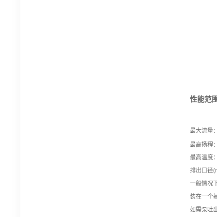
性能范
最大流量
最高扬程
最高温度
排出口径(m
一般情况
装在一个
如需
泵吐