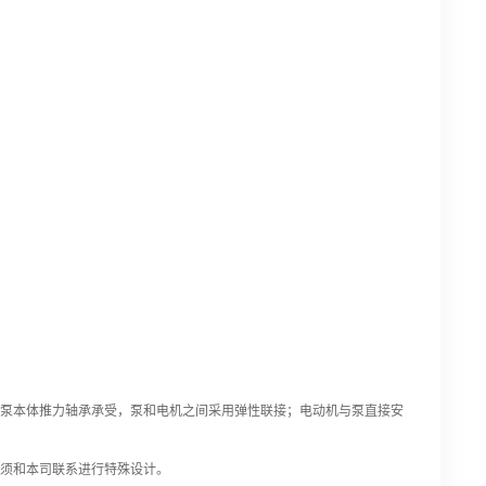
由泵本体推力轴承承受，泵和电机之间采用弹性联接；
电动机与泵直接安
须和本司联系进行特殊设计。