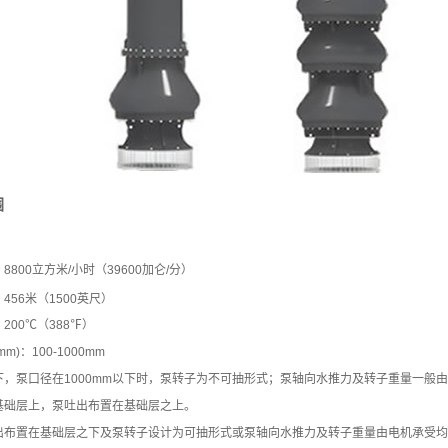
围
：
8800
立方米
/
小时（
39600
加仑
/
分）
：
456
米（
1500
英尺）
：
200
℃（
388
℉）
m)：100-1000mm
下，
泵口径在1000mm以下时，泵转子为不可抽形式；泵轴向水推力及转子重量一般
基础层上，泵吐出布置在基础层之上。
出布置在基础层之下及
泵转子设计为
可抽形式或
泵轴向水推力及转子重量由电机承受均