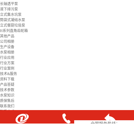
长轴透平泵
液下排污泵
立式集水坑泵
筒袋式凝结水泵
立式餐厨垃圾泵
H系列直角齿轮箱
其他产品
公司相册
生产设备
水泵相册
行业应用
行业方案
行业案例
技术&服务
资料下载
产品答疑
技术参数
水泵知识
质保售后
联系我们
联系方式
在线留言
全国服务热线：
18507312158