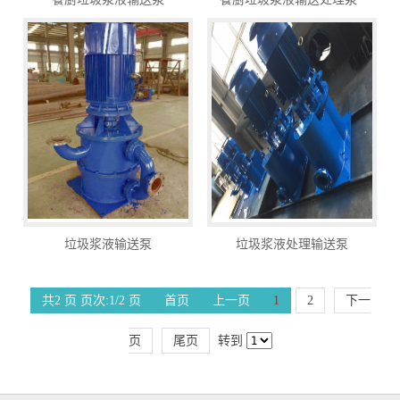
垃圾浆液输送泵
垃圾浆液处理输送泵
共2 页 页次:1/2 页
首页
上一页
1
2
下一
页
尾页
转到