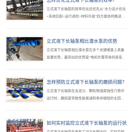
怎样优化立式液下长轴泵的效率？
下，立式液下长轴泵应缩短至每3个月检查一次，并
​立式液下长轴泵的效率优化应优先从“水力设计优化
结合振动、温度等状态监测结果实施动态调整‌。···
+系统匹配+运行调控+材料升级”四方面协同推进，‌
最有效的路径是确保立式液下长轴泵在最佳效率点
（BEP）附近运行，减少水力、容积和机械三类损
失，同时优化立式液下长轴泵吸入条件与管路系
立式液下长轴泵相比潜水泵的优势
统，可实现立式液下长轴泵整体能效提升
立式液下长轴泵相比潜水泵在多个关键维度上具备
20%-40%‌。···
显著优势，‌最突出的优势是“电机外置带来的高安全
性与易维护性”，尤其适用于腐蚀性、高温或含固体
颗粒的恶劣工况，能有效避免电机进水损坏风险，
并支持在线检修与局部更换，大幅降低立式液下长
怎样预防立式液下长轴泵的磨损问题？
轴泵全生命周期运维成本‌。···
立式液下长轴泵在含泥沙、颗粒物或腐蚀性介质中
运行时，磨损是导致性能衰减和寿命缩短的主因。‌
最有效的预防策略是“材料选型+工况控制+定期维
护”三位一体，从源头减少立式液下长轴泵磨损冲
击，延长立式液下长轴泵关键部件使用寿命‌。···
如何实时监控立式液下长轴泵的运行状
态？