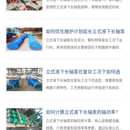
立式液下长轴泵在高危工况下长期运行，实时监控
是预防立式液下长轴泵故障、保障系统稳定的核心
手段。‌最有效的监控方式是构建“多参数传感+智能
分析+远程可视化”的工业物联网体系，通过振动、
液位、温度、电流等关键参数的24小时在线监测，
如何优化维护计划延长立式液下长轴泵
结合阈值报警与趋势预测，实现从被动响应到主动
寿命？
立式液下长轴泵在含泥沙、颗粒物等复杂工况下运
预防的立式液下长轴泵运维升级‌。···
行时，寿命损耗快的主要原因在于‌耐磨部件磨损、
振动加剧和密封失效‌。要延长立式液下长轴泵使用
寿命，必须从“被动维修”转向“系统性预防维护”，‌最
有效的策略是建立基于工况特征的差异化维护计
立式液下长轴泵在复杂工况下如何选
划，结合关键参数监控与周期性干预，实现寿命延
型？ ​
立式液下长轴泵在复杂工况下的选型，‌首要原则是
长30%以上‌。···
根据介质特性、工艺参数和运行环境进行系统匹
配，优先选择耐腐蚀、抗磨损、结构稳定且具备高
汽蚀余量适应能力的立式液下长轴泵泵型‌。复杂工
况通常涉及高温、高压、强腐蚀、含固颗粒或频繁
如何计算立式液下长轴泵的轴功率？
启停等挑战，需从材料、水力设计、密封结构和配
立式液下长轴泵的轴功率计算，核心是根据流量、
套标准多维度综合评估立式液下长轴泵选型。···
扬程、介质密度和泵效率等参数，通过标准公式进