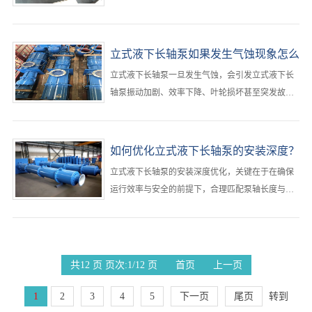
行精确推算。···
立式液下长轴泵如果发生气蚀现象怎么
办？
立式液下长轴泵一旦发生气蚀，会引发立式液下长
轴泵振动加剧、效率下降、叶轮损坏甚至突发故
障。‌必须立即采取“降负荷运行+工况排查+系统调
整”三步应对策略，优先降低立式液下长轴泵的负荷
以防止进一步损伤，随后从吸入条件、运行参数和
如何优化立式液下长轴泵的安装深度？
设备配置三方面系统性排查并消除立式液下长轴泵
立式液下长轴泵的安装深度优化，关键在于‌在确保
气蚀根源‌。···
运行效率与安全的前提下，合理匹配泵轴长度与储
罐/池体深度，避免汽蚀、空转或结构失稳‌。···
共12 页 页次:1/12 页
首页
上一页
1
2
3
4
5
下一页
尾页
转到