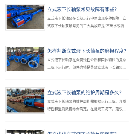
立式液下长轴泵常见故障有哪些？
立式液下长轴泵在长期运行中易出现多种故障，‌立
式液下长轴泵最常见的三大类故障是“不出水或流量
不足”“异常振动与噪音”“启动困难或无法启动”，其
中以吸入侧问题、轴系不稳定和电气系统故障为根
本诱因，占现场故障案例的80%以上‌。···
怎样判断立式液下长轴泵的磨损程度？
​立式液下长轴泵在含腐蚀性介质和固体颗粒的复杂
工况下运行时，部件磨损是导致立式液下长轴泵性
能下降和突发故障的主要原因。‌最可靠的判断方法
是“运行参数监测+定期拆检+无损检测”三结合，其
中压力下降超过20%、振动加剧和目视表面损伤是
立式液下长轴泵的维护周期是多久？
立式液下长轴泵最直接的磨损信号‌。···
立式液下长轴泵的维护周期需根据运行工况、介质
特性和监测数据综合确定，‌在常规工况下，建议立
式液下长轴泵每500小时更换一次润滑油，每2000小
时进行一次全面检查，每6个月至1年安排一次周期
性大修；但在含腐蚀性介质、含固颗粒等高危工况