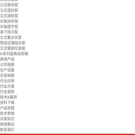
立式悬吊泵
立式湿坑泵
立式涡轮泵
长轴深井泵
长轴透平泵
液下排污泵
立式集水坑泵
筒袋式凝结水泵
立式餐厨垃圾泵
H系列直角齿轮箱
其他产品
公司相册
生产设备
水泵相册
行业应用
行业方案
行业案例
技术&服务
资料下载
产品答疑
技术参数
水泵知识
质保售后
联系我们