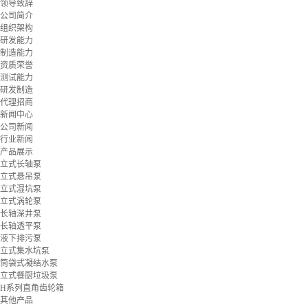
领导致辞
公司简介
组织架构
研发能力
制造能力
资质荣誉
测试能力
研发制造
代理招商
新闻中心
公司新闻
行业新闻
产品展示
立式长轴泵
立式悬吊泵
立式湿坑泵
立式涡轮泵
长轴深井泵
长轴透平泵
液下排污泵
立式集水坑泵
筒袋式凝结水泵
立式餐厨垃圾泵
H系列直角齿轮箱
其他产品