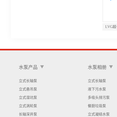
列直角齿轮箱
VTP系列立式长轴深井泵
LVG
水泵产品
水泵相册
立式长轴泵
立式长轴泵
立式悬吊泵
液下污水泵
立式湿坑泵
多吸头排污泵
立式涡轮泵
餐厨垃圾泵
长轴深井泵
立式凝结水泵