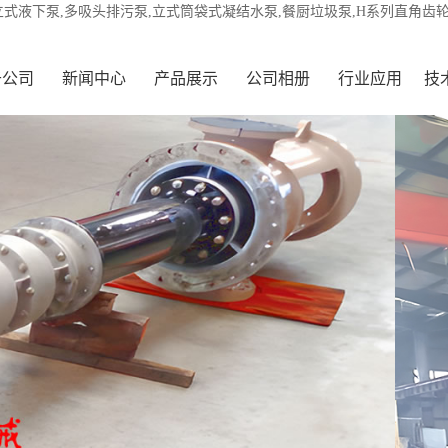
立式液下泵,多吸头排污泵,立式筒袋式凝结水泵,餐厨垃圾泵,H系列直角齿
于公司
新闻中心
产品展示
公司相册
行业应用
技