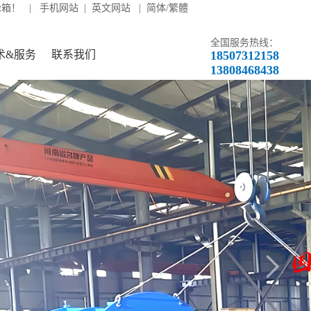
轮箱！ |
手机网站
|
英文网站
|
简体/繁體
全国服务热线：
术&服务
联系我们
18507312158
13808468438