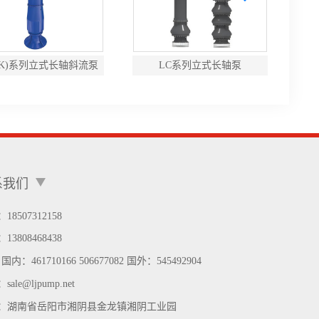
(K)系列立式长轴斜流泵
LC系列立式长轴泵
系我们
18507312158
：
13808468438
：
国内：461710166 506677082 国外：545492904
：
sale@ljpump.net
：
湖南省岳阳市湘阴县金龙镇湘阴工业园