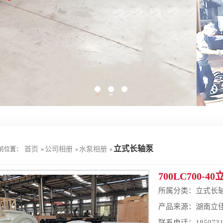
立式长轴泵
首页
公司相册
水泵相册
前位置：
»
»
»
700LC700-
所属分类：
立式长
产品来源：湖南立
联系电话：185073121