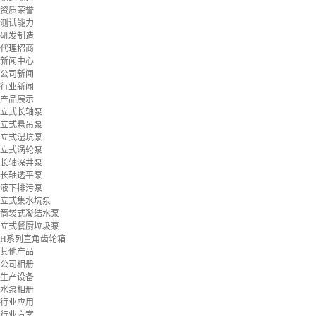
资质荣誉
测试能力
研发制造
代理招商
新闻中心
公司新闻
行业新闻
产品展示
立式长轴泵
立式悬吊泵
立式湿坑泵
立式涡轮泵
长轴深井泵
长轴透平泵
液下排污泵
立式集水坑泵
筒袋式凝结水泵
立式餐厨垃圾泵
H系列直角齿轮箱
其他产品
公司相册
生产设备
水泵相册
行业应用
行业方案